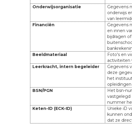
Onderwijsorganisatie
Gegevens me
onderwijs en
van leermid
Financiën
Gegevens m
en innen va
bijdragen o
buitenschoo
bankrekeni
Beeldmateriaal
Foto's en v
activiteiten 
Leerkracht, intern begeleider
Gegevens va
deze gegeve
het instituu
opleidingen 
BSN/PGN
Het bsn-num
vastgelegd b
nummer he
Keten-ID (ECK-ID)
Unieke iD v
kunnen onde
dat ze direc