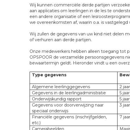
Wij kunnen commerciële derde partijen verzoek
aan applicaties om leerlingen in de les te onde
een andere organisatie of een lesroosterprogram
we overeenkomsten af, waarin o.a. is vastgeleg
Wij zullen de gegevens van uw kind niet delen m
of verhuren aan derde partijen.
Onze medewerkers hebben alleen toegang tot per
OPSPOOR de verzamelde persoonsgegevens niet la
bewaartermijn geldt. Hieronder vindt u een over
Type gegevens
Bewa
Algemene leerlinggegevens
2 jaa
Gegevens in de leerlingadministratie
5 jaa
Onderwijskundig rapport
5 jaa
Gegevens voor doorverwijzing naar
3 jaar
speciaal onderwijs
Financiële gegevens (inschrijfgelden,
7 jaa
etc.)
Camerabeelden
Maxi