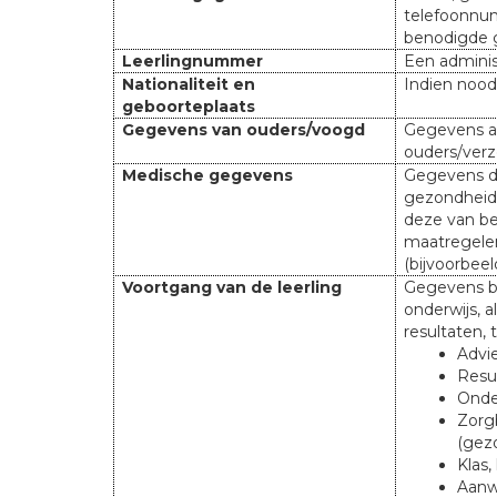
telefoonnu
benodigde 
Leerlingnummer
Een adminis
Nationaliteit en
Indien nood
geboorteplaats
Gegevens van ouders/voogd
Gegevens a
ouders/verz
Medische gegevens
Gegevens di
gezondheid 
deze van be
maatregele
(bijvoorbeel
Voortgang van de leerling
Gegevens be
onderwijs, 
resultaten,
Advie
Resu
Onde
Zorg
(gez
Klas,
Aanw