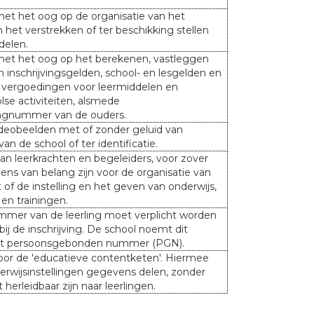
t het oog op de organisatie van het
 het verstrekken of ter beschikking stellen
delen.
et het oog op het berekenen, vastleggen
n inschrijvingsgelden, school- en lesgelden en
f vergoedingen voor leermiddelen en
lse activiteiten, alsmede
ngnummer van de ouders.
ideobeelden met of zonder geluid van
van de school of ter identificatie.
n leerkrachten en begeleiders, voor zover
ns van belang zijn voor de organisatie van
t of de instelling en het geven van onderwijs,
en trainingen.
mer van de leerling moet verplicht worden
ij de inschrijving. De school noemt dit
t persoonsgebonden nummer (PGN).
oor de 'educatieve contentketen'. Hiermee
rwijsinstellingen gegevens delen, zonder
t herleidbaar zijn naar leerlingen.