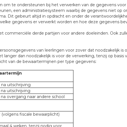
en om te ondersteunen bij het verwerken van de gegevens voor
rsteunen, een administratiesysteem waarbij de gegevens niet op 
ma. Dit gebeurt altijd in opdracht en onder de verantwoordelij
d welke gegevens er verwerkt worden en hoe deze gegevens bev
et commerciële derde partijen voor andere doeleinden. Ook zul
soonsgegevens van leerlingen voor zover dat noodzakelijk is
nger dan noodzakelijk is voor de verwerking, tenzij op basis 
zicht van de bewaartermijnen per type gegevens:
artermijn
r na uitschrijving
r na uitschrijving
r na overgang naar andere school
r (volgens fiscale bewaarplicht)
maal 4 weken, tenzij nodig voor