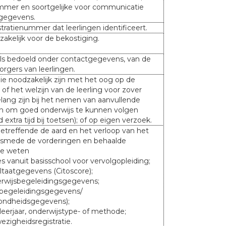
mmer en soortgelijke voor communicatie
gegevens.
tratienummer dat leerlingen identificeert.
zakelijk voor de bekostiging.
ls bedoeld onder contactgegevens, van de
orgers van leerlingen.
e noodzakelijk zijn met het oog op de
of het welzijn van de leerling voor zover
lang zijn bij het nemen van aanvullende
n om goed onderwijs te kunnen volgen
d extra tijd bij toetsen); of op eigen verzoek.
treffende de aard en het verloop van het
alsmede de vorderingen en behaalde
 te weten
s vanuit basisschool voor vervolgopleiding;
ltaatgegevens (Citoscore);
rwijsbegeleidingsgegevens;
begeleidingsgegevens/
ondheidsgegevens);
 leerjaar, onderwijstype- of methode;
ezigheidsregistratie.