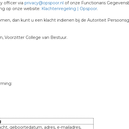
 officer via
privacy@opspoor.nl
of onze Functionaris Gegevens
ling op onze website:
Klachtenregeling | Opspoor
.
en, dan kunt u een klacht indienen bij de Autoriteit Persoons
, Voorzitter College van Bestuur.
rming:
g
cht, geboortedatum, adres, e-mailadres,