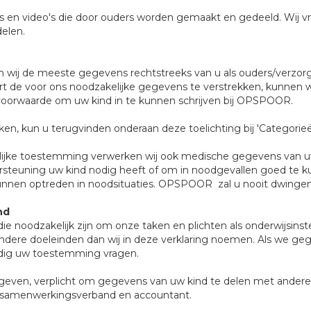
's en video's die door ouders worden gemaakt en gedeeld. Wij v
delen.
n wij de meeste gegevens rechtstreeks van u als ouders/verzor
t de voor ons noodzakelijke gegevens te verstrekken, kunnen w
voorwaarde om uw kind in te kunnen schrijven bij OPSPOOR.
en, kun u terugvinden onderaan deze toelichting bij 'Categori
elijke toestemming verwerken wij ook medische gegevens van
ndersteuning uw kind nodig heeft of om in noodgevallen goed te
 kunnen optreden in noodsituaties. OPSPOOR zal u nooit dwinge
nd
e noodzakelijk zijn om onze taken en plichten als onderwijsinst
andere doeleinden dan wij in deze verklaring noemen. Als we ge
nodig uw toestemming vragen.
ngegeven, verplicht om gegevens van uw kind te delen met andere 
ts, samenwerkingsverband en accountant.