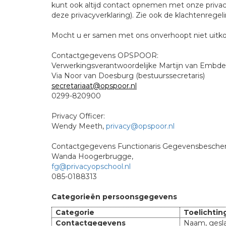
kunt ook altijd contact opnemen met onze privacy
deze privacyverklaring). Zie ook de klachtenrege
Mocht u er samen met ons onverhoopt niet uitkom
Contactgegevens OPSPOOR:
Verwerkingsverantwoordelijke Martijn van Embden
Via Noor van Doesburg (bestuurssecretaris)
secretariaat@opspoor.nl
0299-820900
Privacy Officer:
Wendy Meeth,
privacy@opspoor.nl
Contactgegevens Functionaris Gegevensbesche
Wanda Hoogerbrugge,
fg@privacyopschool.nl
085-0188313
Categorieën persoonsgegevens
Categorie
Toelichtin
Contactgegevens
Naam, gesla