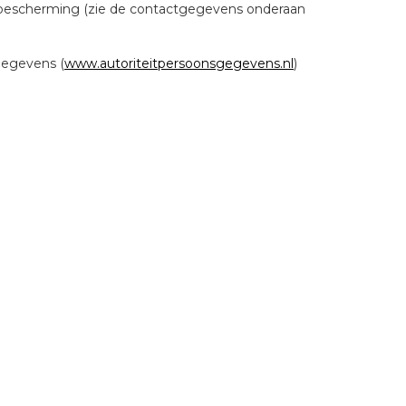
bescherming (zie de contactgegevens onderaan
gegevens (
www.autoriteitpersoonsgegevens.nl
)